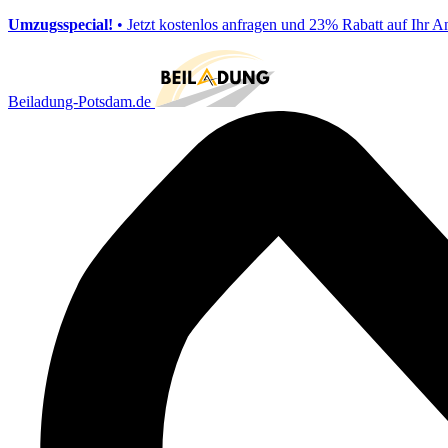
Umzugsspecial!
• Jetzt kostenlos anfragen und 23% Rabatt auf Ihr A
Beiladung-Potsdam.de