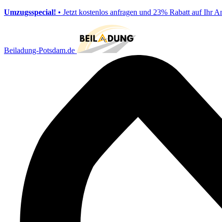
Umzugsspecial!
• Jetzt kostenlos anfragen und 23% Rabatt auf Ihr A
Beiladung-Potsdam.de