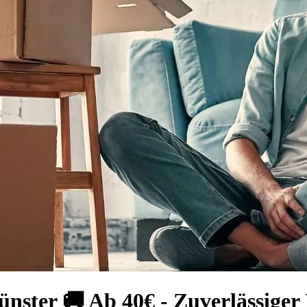
nster 🚚 Ab 40€ - Zuverlässiger